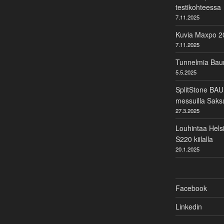
testikohteessa
7.11.2025
Kuvia Maxpo 2
7.11.2025
Tunnelmia Ba
5.5.2025
SplitStone BAU
messuilla Sak
27.3.2025
Louhintaa Helsi
S220 kiilalla
20.1.2025
Facebook
Linkedin