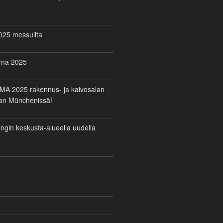
025 messuilta
uma 2025
MA 2025 rakennus- ja kaivosalan
san Münchenissä!
ngin keskusta-alueella uudella