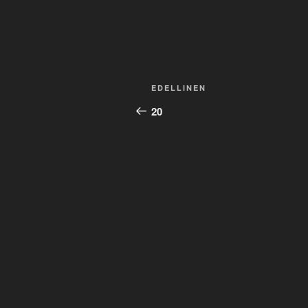
Artikkelien
Edellinen
EDELLINEN
selaus
artikkeli
20