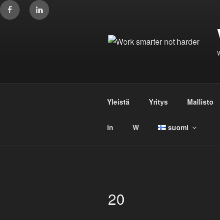
Siirry
Facebook
Linkedin
sisältöön
Yleistä
Yritys
Mallisto
in
W
suomi
20